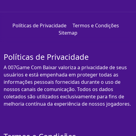
Políticas de Privacidade
Termos e Condições
Sitemap
Políticas de Privacidade
A 007Game Com Baixar valoriza a privacidade de seus
usuários e está empenhada em proteger todas as
informações pessoais fornecidas durante o uso de
nossos canais de comunicação. Todos os dados
coletados são utilizados exclusivamente para fins de
melhoria contínua da experiência de nossos jogadores.