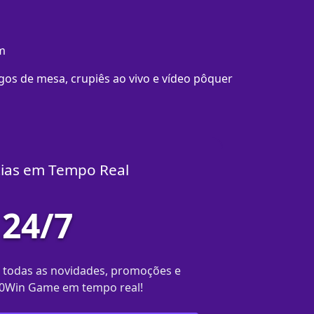
m
os de mesa, crupiês ao vivo e vídeo pôquer
cias em Tempo Real
24/7
e todas as novidades, promoções e
10Win Game em tempo real!