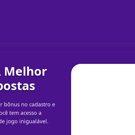
A Melhor
postas
r bônus no cadastro e
ocê tem acesso a
e jogo inigualável.