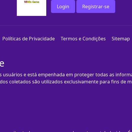
Login
Registrar-se
Políticas de Privacidade
Termos e Condições
Sitemap
de
us usuários e está empenhada em proteger todas as inform
os coletados são utilizados exclusivamente para fins de m