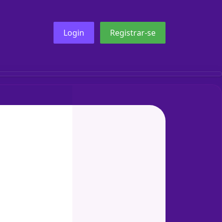
Login
Registrar-se