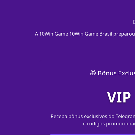
A 10Win Game 10Win Game Brasil preparou u
🎁 Bônus Exclu
VIP
Receba bônus exclusivos do Telegra
e códigos promocionai