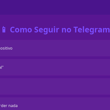
📱 Como Seguir no Telegram
ositivo
l"
erder nada