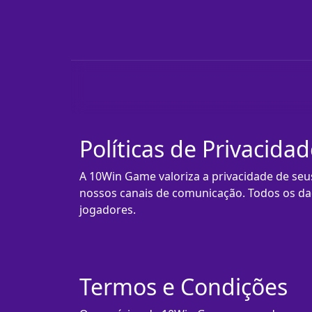
Políticas de Privacida
A 10Win Game valoriza a privacidade de se
nossos canais de comunicação. Todos os dad
jogadores.
Termos e Condições