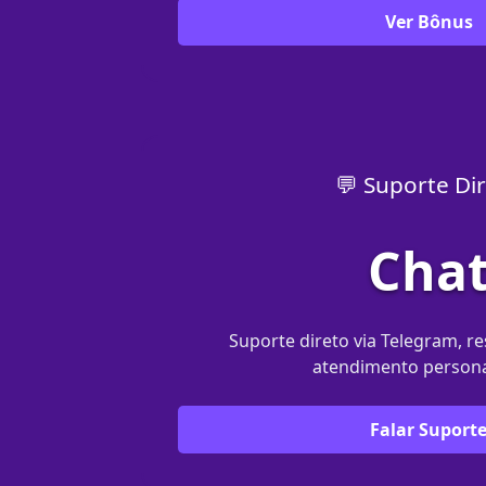
Ver Bônus
💬 Suporte Di
Cha
Suporte direto via Telegram, r
atendimento persona
Falar Suport