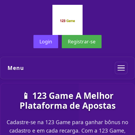
Login
Registrar-se
Menu
📱 123 Game A Melhor
Plataforma de Apostas
Cadastre-se na 123 Game para ganhar bônus no
cadastro e em cada recarga. Com a 123 Game,