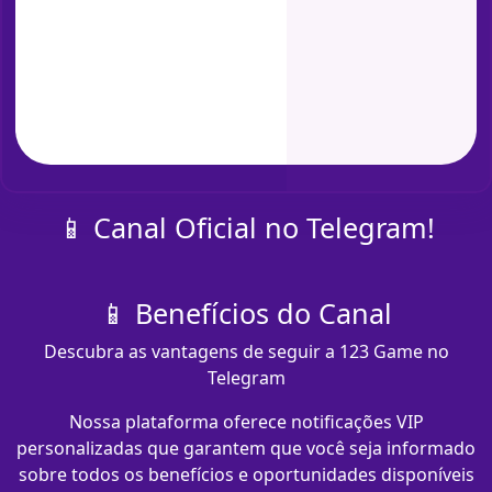
📱 Canal Oficial no Telegram!
📱 Benefícios do Canal
Descubra as vantagens de seguir a 123 Game no
Telegram
Nossa plataforma oferece notificações VIP
personalizadas que garantem que você seja informado
sobre todos os benefícios e oportunidades disponíveis