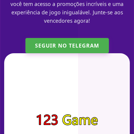
você tem acesso a promoções incríveis e uma
experiência de jogo inigualável. Junte-se aos
vencedores agora!
SEGUIR NO TELEGRAM