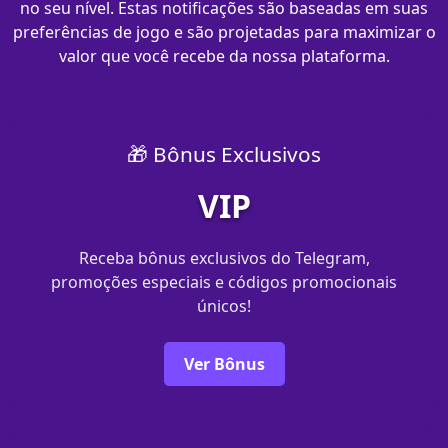
no seu nível. Estas notificações são baseadas em suas
preferências de jogo e são projetadas para maximizar o
valor que você recebe da nossa plataforma.
🎁 Bônus Exclusivos
VIP
Receba bônus exclusivos do Telegram,
promoções especiais e códigos promocionais
únicos!
Ver Bônus