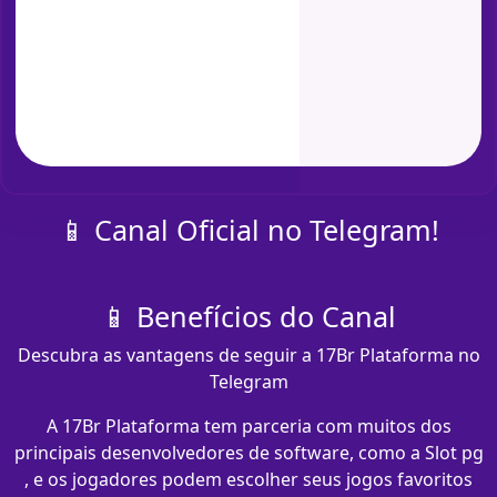
📱 Canal Oficial no Telegram!
📱 Benefícios do Canal
Descubra as vantagens de seguir a 17Br Plataforma no
Telegram
A 17Br Plataforma tem parceria com muitos dos
principais desenvolvedores de software, como a Slot pg
, e os jogadores podem escolher seus jogos favoritos