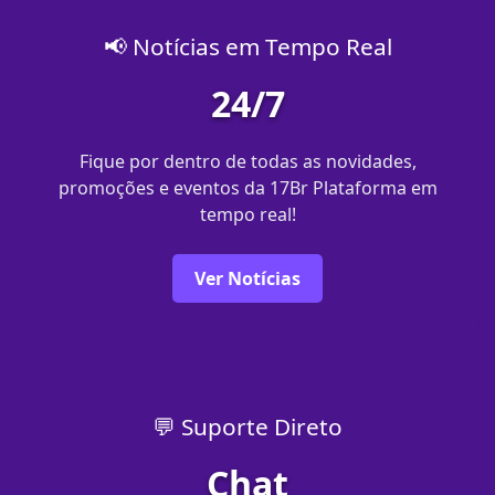
📢 Notícias em Tempo Real
24/7
Fique por dentro de todas as novidades,
promoções e eventos da 17Br Plataforma em
tempo real!
Ver Notícias
💬 Suporte Direto
Chat