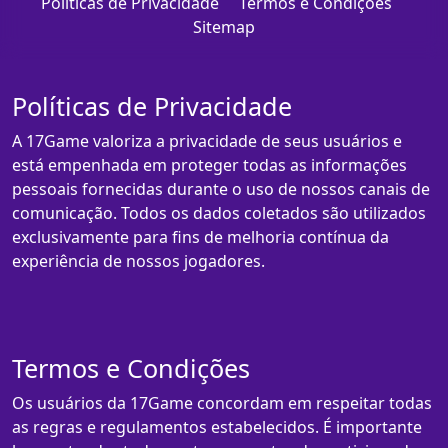
Políticas de Privacidade
Termos e Condições
Sitemap
Políticas de Privacidade
A 17Game valoriza a privacidade de seus usuários e
está empenhada em proteger todas as informações
pessoais fornecidas durante o uso de nossos canais de
comunicação. Todos os dados coletados são utilizados
exclusivamente para fins de melhoria contínua da
experiência de nossos jogadores.
Termos e Condições
Os usuários da 17Game concordam em respeitar todas
as regras e regulamentos estabelecidos. É importante