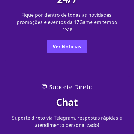
Fique por dentro de todas as novidades,
promoções e eventos da 17Game em tempo
real!
Ver Notícias
💬 Suporte Direto
Chat
Suporte direto via Telegram, respostas rápidas e
atendimento personalizado!