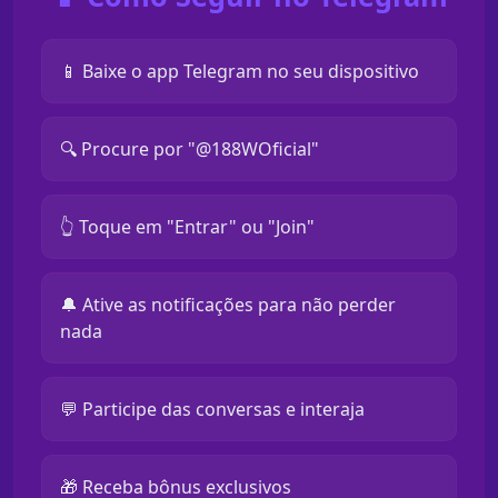
📱 Baixe o app Telegram no seu dispositivo
🔍 Procure por "@188WOficial"
👆 Toque em "Entrar" ou "Join"
🔔 Ative as notificações para não perder
nada
💬 Participe das conversas e interaja
🎁 Receba bônus exclusivos