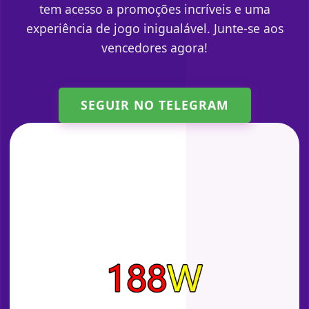
tem acesso a promoções incríveis e uma
experiência de jogo inigualável. Junte-se aos
vencedores agora!
SEGUIR NO TELEGRAM