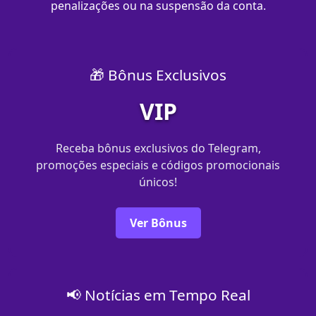
penalizações ou na suspensão da conta.
🎁 Bônus Exclusivos
VIP
Receba bônus exclusivos do Telegram,
promoções especiais e códigos promocionais
únicos!
Ver Bônus
📢 Notícias em Tempo Real