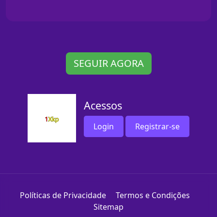
SEGUIR AGORA
Acessos
Login
Registrar-se
Políticas de Privacidade
Termos e Condições
Sitemap