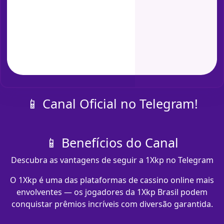
📱 Canal Oficial no Telegram!
📱 Benefícios do Canal
Descubra as vantagens de seguir a 1Xkp no Telegram
O 1Xkp é uma das plataformas de cassino online mais
envolventes — os jogadores da 1Xkp Brasil podem
conquistar prêmios incríveis com diversão garantida.