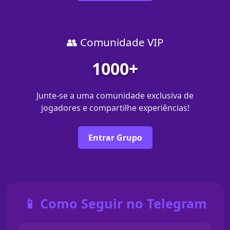
👥 Comunidade VIP
1000+
Junte-se a uma comunidade exclusiva de
jogadores e compartilhe experiências!
Entrar Grupo
📱 Como Seguir no Telegram