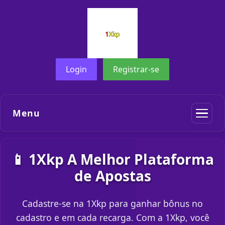
Login
Registrar-se
Menu
📱 1Xkp A Melhor Plataforma
de Apostas
Cadastre-se na 1Xkp para ganhar bônus no
cadastro e em cada recarga. Com a 1Xkp, você