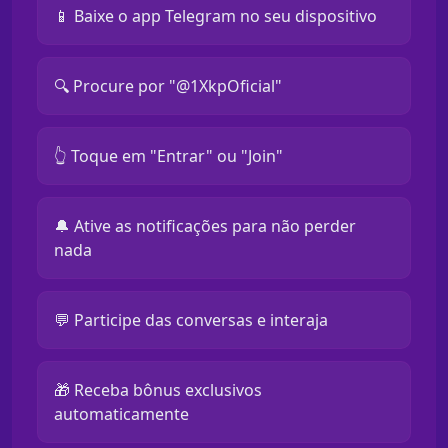
📱 Baixe o app Telegram no seu dispositivo
🔍 Procure por "@1XkpOficial"
👆 Toque em "Entrar" ou "Join"
🔔 Ative as notificações para não perder
nada
💬 Participe das conversas e interaja
🎁 Receba bônus exclusivos
automaticamente