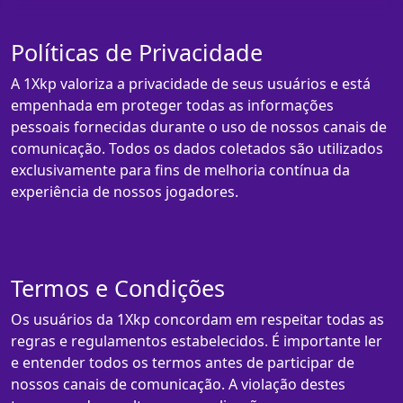
Políticas de Privacidade
A 1Xkp valoriza a privacidade de seus usuários e está
empenhada em proteger todas as informações
pessoais fornecidas durante o uso de nossos canais de
comunicação. Todos os dados coletados são utilizados
exclusivamente para fins de melhoria contínua da
experiência de nossos jogadores.
Termos e Condições
Os usuários da 1Xkp concordam em respeitar todas as
regras e regulamentos estabelecidos. É importante ler
e entender todos os termos antes de participar de
nossos canais de comunicação. A violação destes