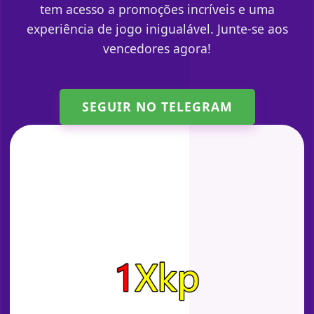
tem acesso a promoções incríveis e uma
experiência de jogo inigualável. Junte-se aos
vencedores agora!
SEGUIR NO TELEGRAM