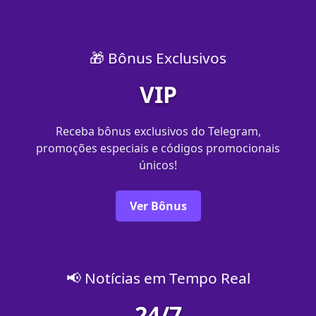
🎁 Bônus Exclusivos
VIP
Receba bônus exclusivos do Telegram,
promoções especiais e códigos promocionais
únicos!
Ver Bônus
📢 Notícias em Tempo Real
24/7