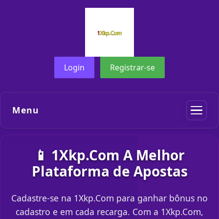
Login
Registrar-se
Menu
📱 1Xkp.Com A Melhor
Plataforma de Apostas
Cadastre-se na 1Xkp.Com para ganhar bônus no
cadastro e em cada recarga. Com a 1Xkp.Com,