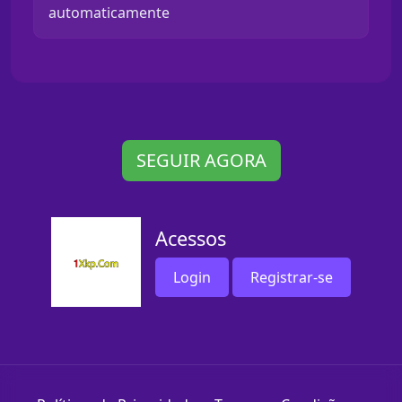
automaticamente
SEGUIR AGORA
Acessos
Login
Registrar-se