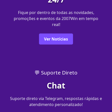
Fique por dentro de todas as novidades,
promoções e eventos da 2007Win em tempo
real!
Ver Notícias
💬 Suporte Direto
Chat
Suporte direto via Telegram, respostas rápidas e
atendimento personalizado!