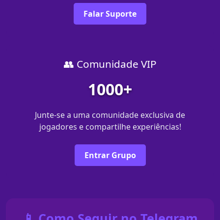
Falar Suporte
👥 Comunidade VIP
1000+
Junte-se a uma comunidade exclusiva de
jogadores e compartilhe experiências!
Entrar Grupo
📱 Como Seguir no Telegram