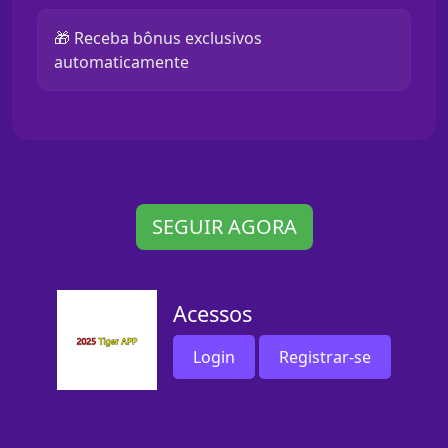
🎁 Receba bônus exclusivos
automaticamente
SEGUIR AGORA
Acessos
Login
Registrar-se