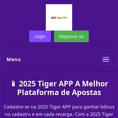
Login
Registrar-se
Menu
📱 2025 Tiger APP A Melhor
Plataforma de Apostas
Cadastre-se na 2025 Tiger APP para ganhar bônus
no cadastro e em cada recarga. Com a 2025 Tiger