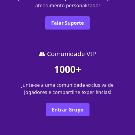
atendimento personalizado!
Falar Suporte
👥 Comunidade VIP
1000+
Junte-se a uma comunidade exclusiva de
jogadores e compartilhe experiências!
Entrar Grupo