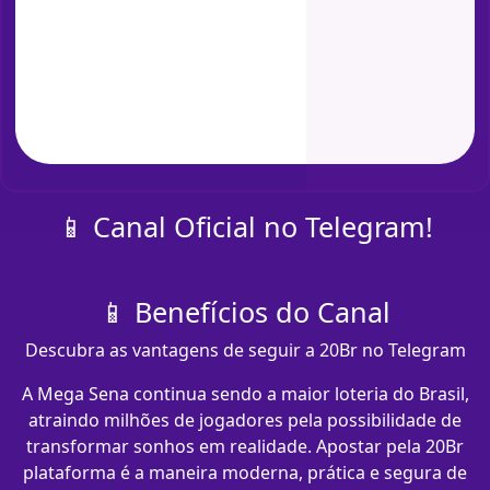
📱 Canal Oficial no Telegram!
📱 Benefícios do Canal
Descubra as vantagens de seguir a 20Br no Telegram
A Mega Sena continua sendo a maior loteria do Brasil,
atraindo milhões de jogadores pela possibilidade de
transformar sonhos em realidade. Apostar pela 20Br
plataforma é a maneira moderna, prática e segura de