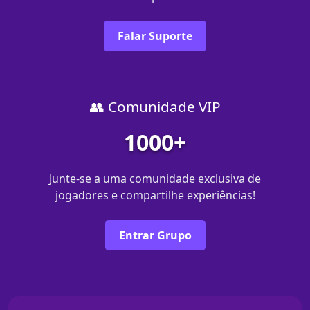
Falar Suporte
👥 Comunidade VIP
1000+
Junte-se a uma comunidade exclusiva de
jogadores e compartilhe experiências!
Entrar Grupo