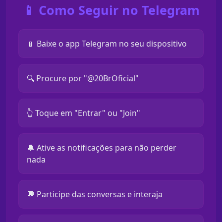
📱 Como Seguir no Telegram
📱 Baixe o app Telegram no seu dispositivo
🔍 Procure por "@20BrOficial"
👆 Toque em "Entrar" ou "Join"
🔔 Ative as notificações para não perder
nada
💬 Participe das conversas e interaja