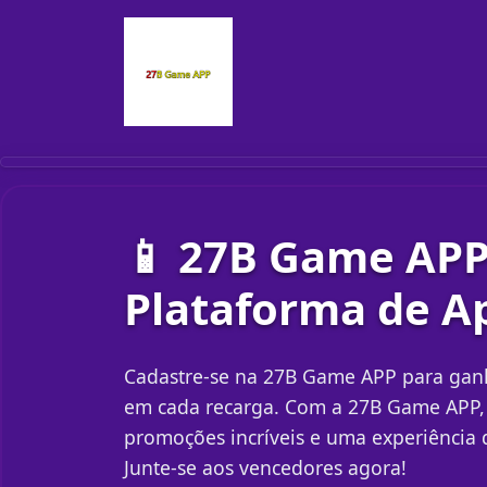
📱 27B Game APP
Plataforma de A
Cadastre-se na 27B Game APP para gan
em cada recarga. Com a 27B Game APP, 
promoções incríveis e uma experiência d
Junte-se aos vencedores agora!