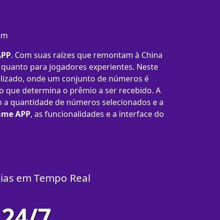
am
APP
. Com suas raízes que remontam à China
 quanto para jogadores experientes. Neste
ealizado, onde um conjunto de números é
o que determina o prêmio a ser recebido. A
m a quantidade de números selecionados e a
ame APP
, as funcionalidades e a interface do
cias em Tempo Real
24/7