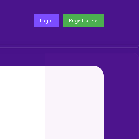
Login
Registrar-se