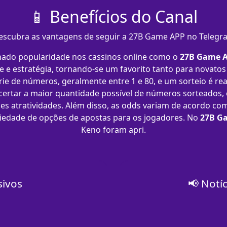
📱 Benefícios do Canal
escubra as vantagens de seguir a 27B Game APP no Telegr
ado popularidade nos cassinos online como o
27B Game 
e e estratégia, tornando-se um favorito tanto para novatos
rie de números, geralmente entre 1 e 80, e um sorteio é r
acertar a maior quantidade possível de números sorteados, 
es atratividades. Além disso, as odds variam de acordo co
iedade de opções de apostas para os jogadores. No
27B G
Keno foram apri.
sivos
📢 Notí