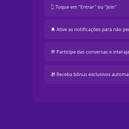
👆 Toque em "Entrar" ou "Join"
🔔 Ative as notificações para não p
💬 Participe das conversas e interaj
🎁 Receba bônus exclusivos autom