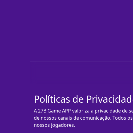
Políticas de Privacida
A 27B Game APP valoriza a privacidade de 
de nossos canais de comunicação. Todos os 
nossos jogadores.