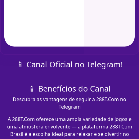
📱 Canal Oficial no Telegram!
📱 Benefícios do Canal
Descubra as vantagens de seguir a 288T.Com no
Telegram
A 288T.Com oferece uma ampla variedade de jogos e
uma atmosfera envolvente — a plataforma 288T.Com
Brasil é a escolha ideal para relaxar e se divertir no