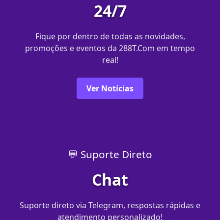
24/7
Fique por dentro de todas as novidades,
promoções e eventos da 288T.Com em tempo
real!
Ver Notícias
💬 Suporte Direto
Chat
Suporte direto via Telegram, respostas rápidas e
atendimento personalizado!