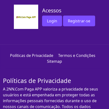
Acessos
Login
Registrar-se
Políticas de Privacidade
Termos e Condições
Sitemap
Políticas de Privacidade
A 2NN.Com Paga APP valoriza a privacidade de seus
usuários e está empenhada em proteger todas as
informações pessoais fornecidas durante o uso de
nossos canais de comunicação. Todos os dados