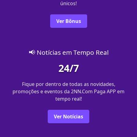
únicos!
Ver Bônus
📢 Notícias em Tempo Real
24/7
Fique por dentro de todas as novidades,
promoções e eventos da 2NN.Com Paga APP em
tempo real!
Ver Notícias