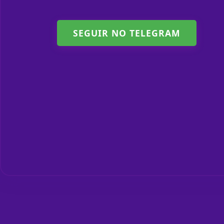
SEGUIR NO TELEGRAM