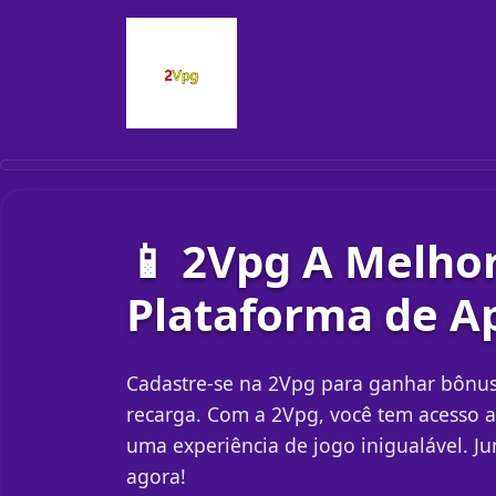
📱 2Vpg A Melho
Plataforma de A
Cadastre-se na 2Vpg para ganhar bônus
recarga. Com a 2Vpg, você tem acesso a
uma experiência de jogo inigualável. J
agora!