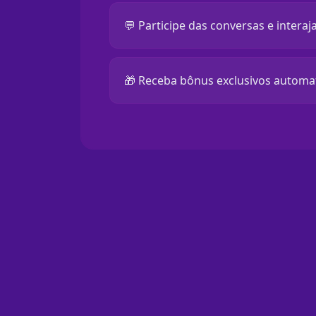
💬 Participe das conversas e interaj
🎁 Receba bônus exclusivos autom