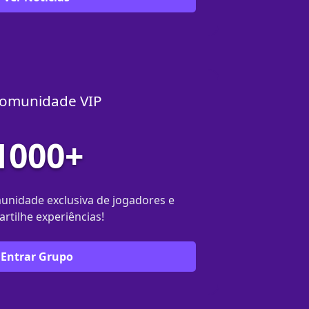
Comunidade VIP
1000+
unidade exclusiva de jogadores e
rtilhe experiências!
Entrar Grupo