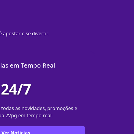
postar e se divertir.
cias em Tempo Real
24/7
e todas as novidades, promoções e
da 2Vpg em tempo real!
Ver Notícias