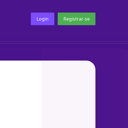
Login
Registrar-se