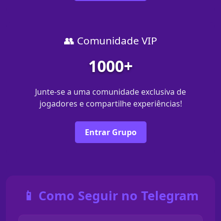
👥 Comunidade VIP
1000+
Junte-se a uma comunidade exclusiva de
jogadores e compartilhe experiências!
Entrar Grupo
📱 Como Seguir no Telegram