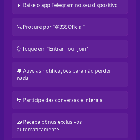
📱 Baixe o app Telegram no seu dispositivo
🔍 Procure por "@33SOficial"
👆 Toque em "Entrar" ou "Join"
🔔 Ative as notificações para não perder
nada
💬 Participe das conversas e interaja
🎁 Receba bônus exclusivos
automaticamente