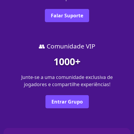
Falar Suporte
👥 Comunidade VIP
1000+
Junte-se a uma comunidade exclusiva de
jogadores e compartilhe experiências!
Entrar Grupo