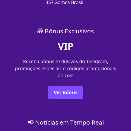
357.Games Brasil .
🎁 Bônus Exclusivos
VIP
Receba bônus exclusivos do Telegram,
promoções especiais e códigos promocionais
únicos!
Ver Bônus
📢 Notícias em Tempo Real