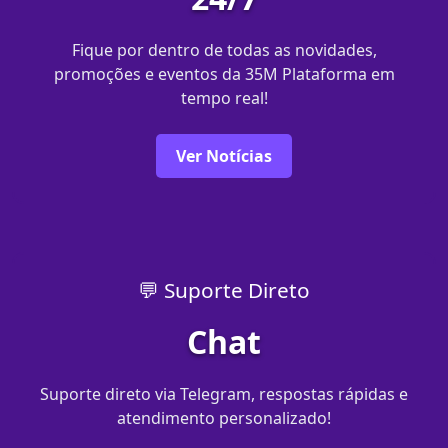
Fique por dentro de todas as novidades,
promoções e eventos da 35M Plataforma em
tempo real!
Ver Notícias
💬 Suporte Direto
Chat
Suporte direto via Telegram, respostas rápidas e
atendimento personalizado!