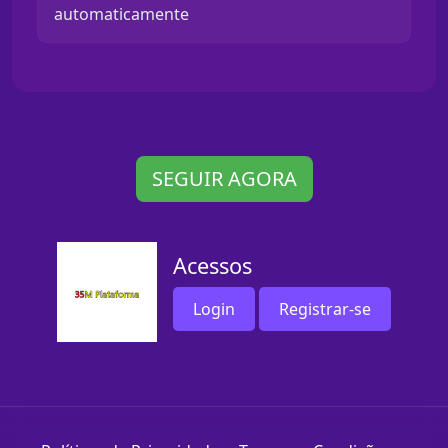
automaticamente
SEGUIR AGORA
Acessos
Login
Registrar-se