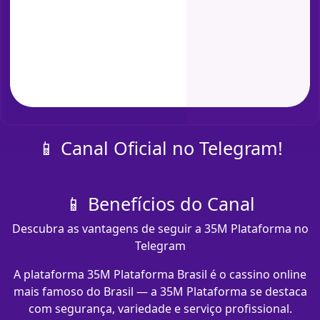
📱 Canal Oficial no Telegram!
📱 Benefícios do Canal
Descubra as vantagens de seguir a 35M Plataforma no
Telegram
A plataforma 35M Plataforma Brasil é o cassino online
mais famoso do Brasil — a 35M Plataforma se destaca
com segurança, variedade e serviço profissional.