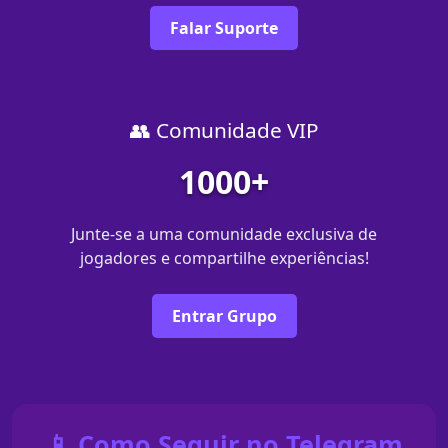
Falar Suporte
👥 Comunidade VIP
1000+
Junte-se a uma comunidade exclusiva de
jogadores e compartilhe experiências!
Entrar Grupo
📱 Como Seguir no Telegram