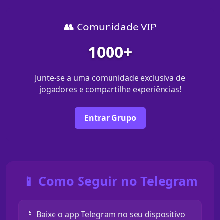
👥 Comunidade VIP
1000+
Junte-se a uma comunidade exclusiva de
jogadores e compartilhe experiências!
Entrar Grupo
📱 Como Seguir no Telegram
📱 Baixe o app Telegram no seu dispositivo