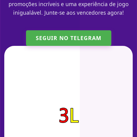
promoções incríveis e uma experiência de jogo
inigualável. Junte-se aos vencedores agora!
SEGUIR NO TELEGRAM