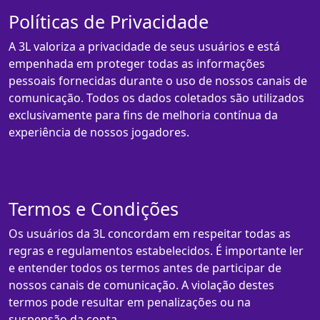
Políticas de Privacidade
A 3L valoriza a privacidade de seus usuários e está
empenhada em proteger todas as informações
pessoais fornecidas durante o uso de nossos canais de
comunicação. Todos os dados coletados são utilizados
exclusivamente para fins de melhoria contínua da
experiência de nossos jogadores.
Termos e Condições
Os usuários da 3L concordam em respeitar todas as
regras e regulamentos estabelecidos. É importante ler
e entender todos os termos antes de participar de
nossos canais de comunicação. A violação destes
termos pode resultar em penalizações ou na
suspensão da conta.