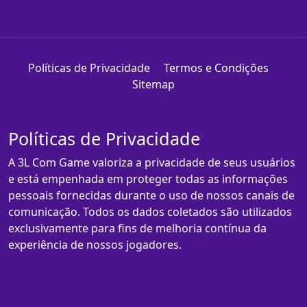
Políticas de Privacidade
Termos e Condições
Sitemap
Políticas de Privacidade
A 3L Com Game valoriza a privacidade de seus usuários
e está empenhada em proteger todas as informações
pessoais fornecidas durante o uso de nossos canais de
comunicação. Todos os dados coletados são utilizados
exclusivamente para fins de melhoria contínua da
experiência de nossos jogadores.