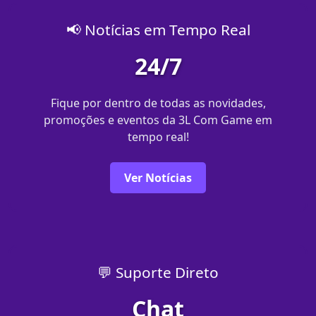
📢 Notícias em Tempo Real
24/7
Fique por dentro de todas as novidades,
promoções e eventos da 3L Com Game em
tempo real!
Ver Notícias
💬 Suporte Direto
Chat