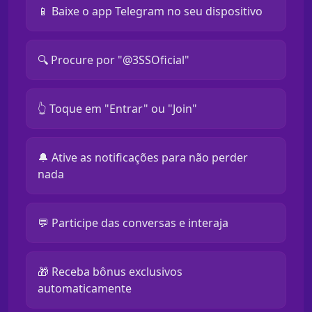
📱 Baixe o app Telegram no seu dispositivo
🔍 Procure por "@3SSOficial"
👆 Toque em "Entrar" ou "Join"
🔔 Ative as notificações para não perder
nada
💬 Participe das conversas e interaja
🎁 Receba bônus exclusivos
automaticamente