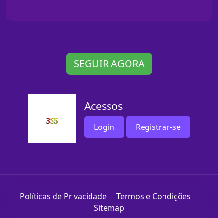
SEGUIR AGORA
Acessos
Login
Registrar-se
Políticas de Privacidade
Termos e Condições
Sitemap