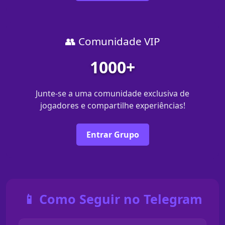
👥 Comunidade VIP
1000+
Junte-se a uma comunidade exclusiva de
jogadores e compartilhe experiências!
Entrar Grupo
📱 Como Seguir no Telegram