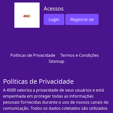
Acessos
Login
Registrar-se
Políticas de Privacidade
Termos e Condições
Sitemap
Políticas de Privacidade
A 456R valoriza a privacidade de seus usuários e está
empenhada em proteger todas as informações
pessoais fornecidas durante o uso de nossos canais de
comunicação. Todos os dados coletados são utilizados