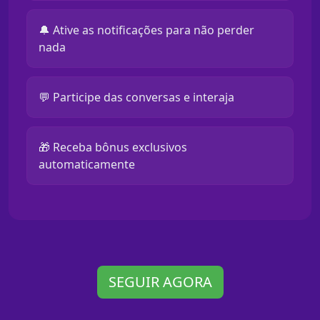
🔔 Ative as notificações para não perder
nada
💬 Participe das conversas e interaja
🎁 Receba bônus exclusivos
automaticamente
SEGUIR AGORA