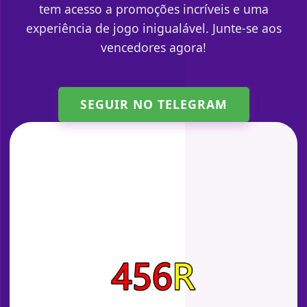
tem acesso a promoções incríveis e uma
experiência de jogo inigualável. Junte-se aos
vencedores agora!
SEGUIR NO TELEGRAM