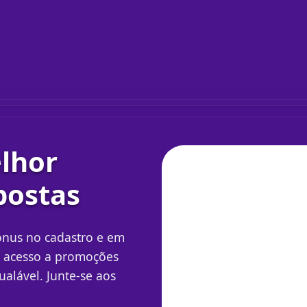
lhor
postas
ônus no cadastro e em
m acesso a promoções
ualável. Junte-se aos