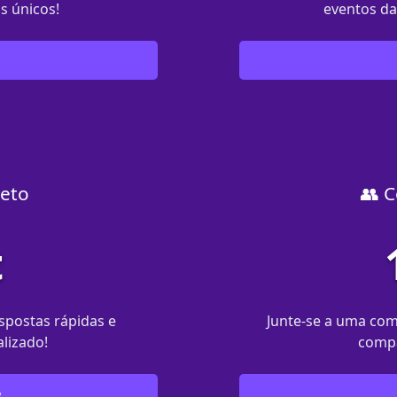
s únicos!
eventos da
reto
👥 
t
espostas rápidas e
Junte-se a uma com
lizado!
compa
e