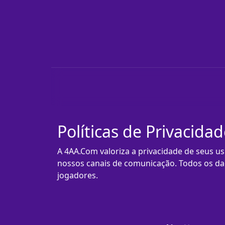
Políticas de Privacida
A 4AA.Com valoriza a privacidade de seus 
nossos canais de comunicação. Todos os dad
jogadores.