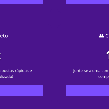
reto
👥 
t
espostas rápidas e
Junte-se a uma com
lizado!
compa
e