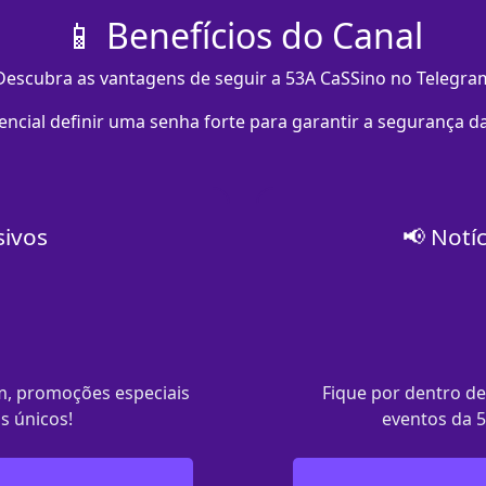
📱 Benefícios do Canal
Descubra as vantagens de seguir a 53A CaSSino no Telegra
ncial definir uma senha forte para garantir a segurança d
sivos
📢 Notí
m, promoções especiais
Fique por dentro d
s únicos!
eventos da 