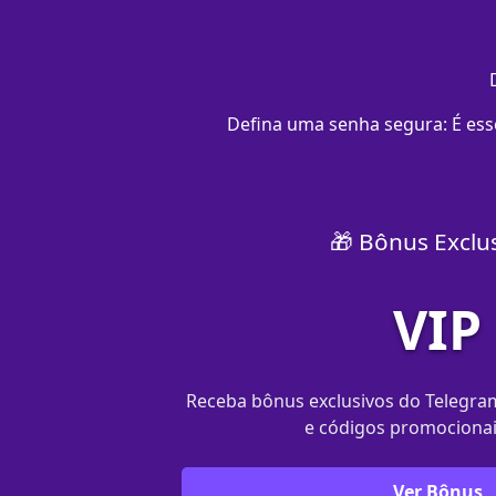
Defina uma senha segura: É esse
🎁 Bônus Exclu
VIP
Receba bônus exclusivos do Telegra
e códigos promocionai
Ver Bônus