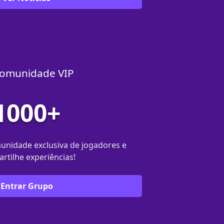
Comunidade VIP
1000+
unidade exclusiva de jogadores e
rtilhe experiências!
Entrar Grupo