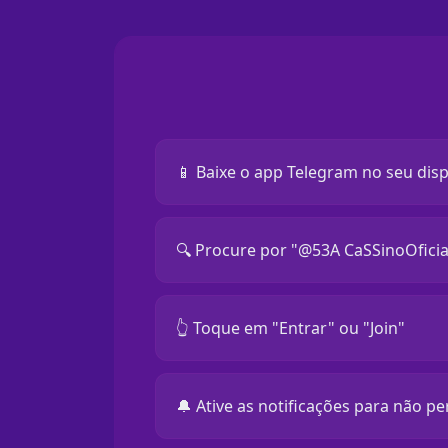
📱 Baixe o app Telegram no seu disp
🔍 Procure por "@53A CaSSinoOficia
👆 Toque em "Entrar" ou "Join"
🔔 Ative as notificações para não p