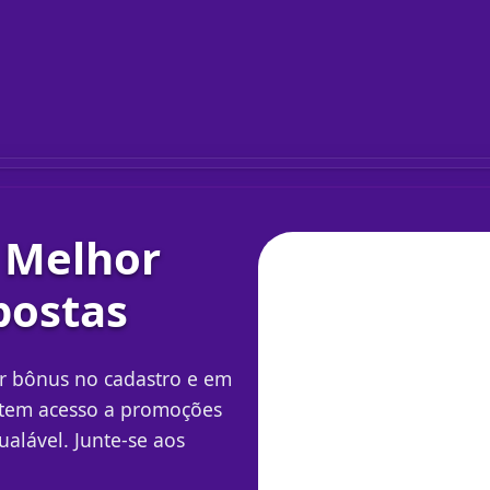
A Melhor
postas
r bônus no cadastro e em
 tem acesso a promoções
ualável. Junte-se aos