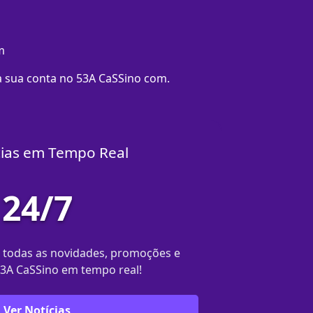
m
a sua conta no 53A CaSSino com​.
cias em Tempo Real
24/7
e todas as novidades, promoções e
53A CaSSino em tempo real!
Ver Notícias