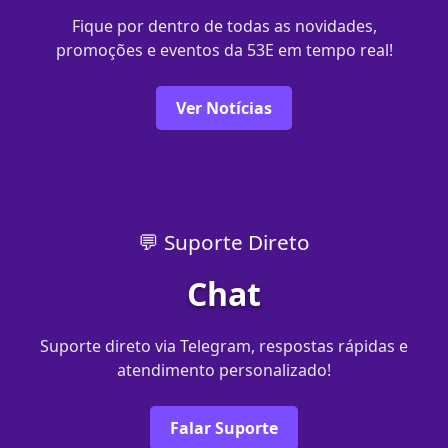
Fique por dentro de todas as novidades,
promoções e eventos da 53E em tempo real!
Ver Notícias
💬 Suporte Direto
Chat
Suporte direto via Telegram, respostas rápidas e
atendimento personalizado!
Falar Suporte