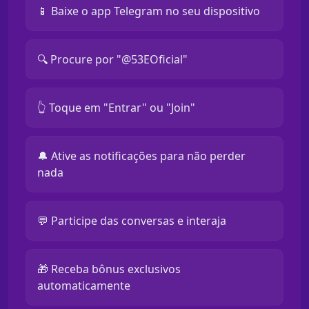
📱 Baixe o app Telegram no seu dispositivo
🔍 Procure por "@53EOficial"
👆 Toque em "Entrar" ou "Join"
🔔 Ative as notificações para não perder
nada
💬 Participe das conversas e interaja
🎁 Receba bônus exclusivos
automaticamente