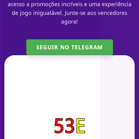
acesso a promoções incríveis e uma experiência
de jogo inigualável. Junte-se aos vencedores
agora!
SEGUIR NO TELEGRAM