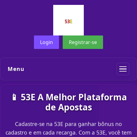
Login
Registrar-se
Menu
📱 53E A Melhor Plataforma
de Apostas
Cadastre-se na 53E para ganhar bônus no
cadastro e em cada recarga. Com a 53E, você tem