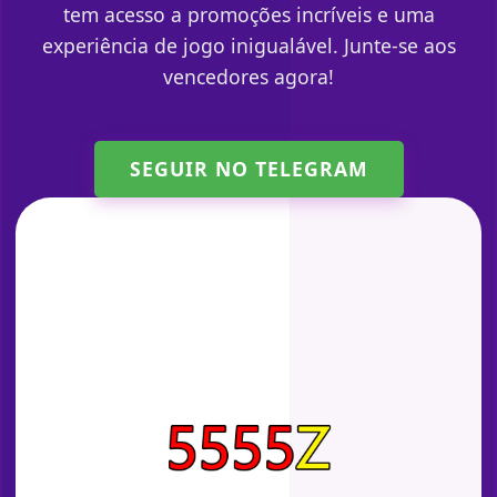
tem acesso a promoções incríveis e uma
experiência de jogo inigualável. Junte-se aos
vencedores agora!
SEGUIR NO TELEGRAM