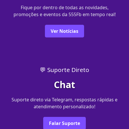
Fique por dentro de todas as novidades,
promoções e eventos da 555Fb em tempo real!
Ver Notícias
💬 Suporte Direto
Chat
Suporte direto via Telegram, respostas rápidas e
atendimento personalizado!
Falar Suporte