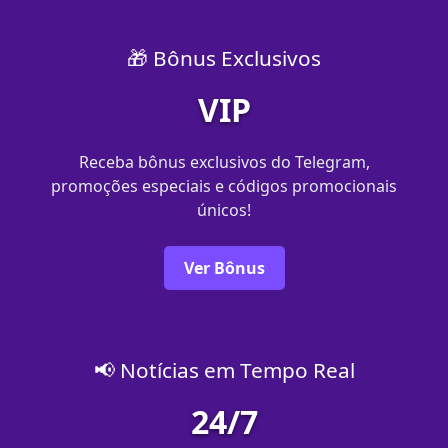
🎁 Bônus Exclusivos
VIP
Receba bônus exclusivos do Telegram,
promoções especiais e códigos promocionais
únicos!
Ver Bônus
📢 Notícias em Tempo Real
24/7