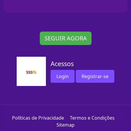
SEGUIR AGORA
Acessos
Login
Registrar-se
Políticas de Privacidade
Termos e Condições
Sitemap