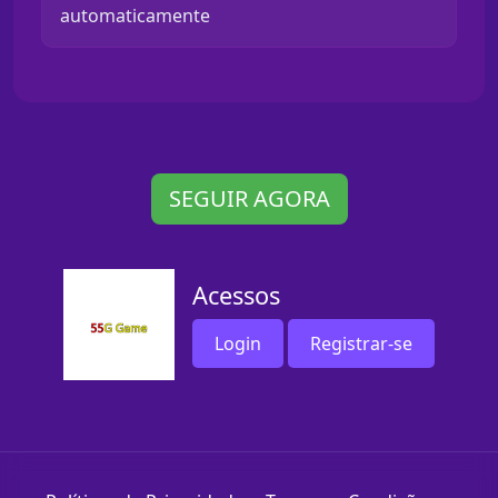
automaticamente
SEGUIR AGORA
Acessos
Login
Registrar-se