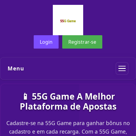
Login
Registrar-se
Menu
📱 55G Game A Melhor
Plataforma de Apostas
Cadastre-se na 55G Game para ganhar bônus no
cadastro e em cada recarga. Com a 55G Game,