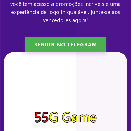
você tem acesso a promoções incríveis e uma
experiência de jogo inigualável. Junte-se aos
vencedores agora!
SEGUIR NO TELEGRAM