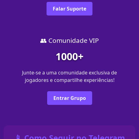
Falar Suporte
👥 Comunidade VIP
1000+
Junte-se a uma comunidade exclusiva de
jogadores e compartilhe experiências!
Entrar Grupo
📱 Como Seguir no Telegram