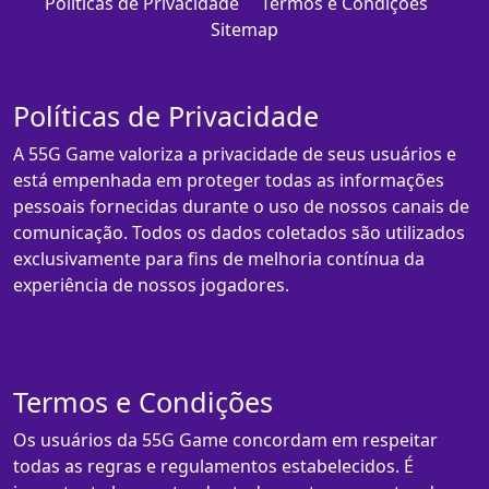
Políticas de Privacidade
Termos e Condições
Sitemap
Políticas de Privacidade
A 55G Game valoriza a privacidade de seus usuários e
está empenhada em proteger todas as informações
pessoais fornecidas durante o uso de nossos canais de
comunicação. Todos os dados coletados são utilizados
exclusivamente para fins de melhoria contínua da
experiência de nossos jogadores.
Termos e Condições
Os usuários da 55G Game concordam em respeitar
todas as regras e regulamentos estabelecidos. É