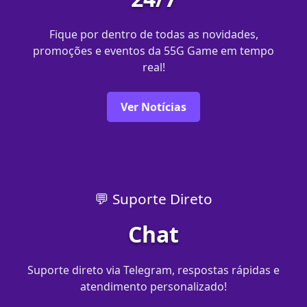
Fique por dentro de todas as novidades,
promoções e eventos da 55G Game em tempo
real!
Ver Notícias
💬 Suporte Direto
Chat
Suporte direto via Telegram, respostas rápidas e
atendimento personalizado!