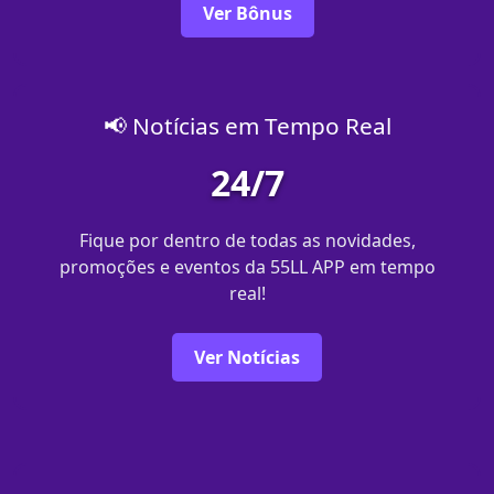
Ver Bônus
📢 Notícias em Tempo Real
24/7
Fique por dentro de todas as novidades,
promoções e eventos da 55LL APP em tempo
real!
Ver Notícias