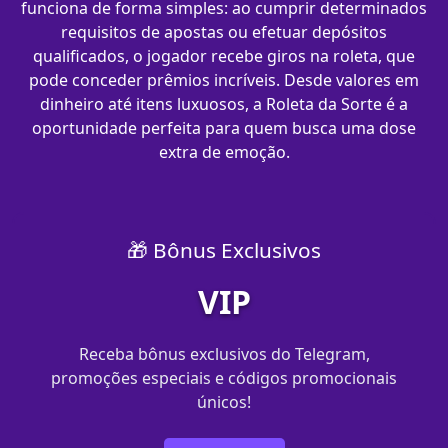
funciona de forma simples: ao cumprir determinados
requisitos de apostas ou efetuar depósitos
qualificados, o jogador recebe giros na roleta, que
pode conceder prêmios incríveis. Desde valores em
dinheiro até itens luxuosos, a Roleta da Sorte é a
oportunidade perfeita para quem busca uma dose
extra de emoção.
🎁 Bônus Exclusivos
VIP
Receba bônus exclusivos do Telegram,
promoções especiais e códigos promocionais
únicos!