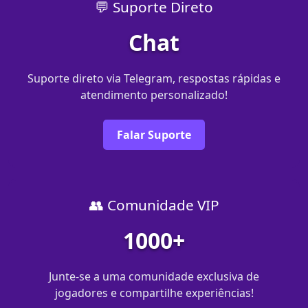
💬 Suporte Direto
Chat
Suporte direto via Telegram, respostas rápidas e
atendimento personalizado!
Falar Suporte
👥 Comunidade VIP
1000+
Junte-se a uma comunidade exclusiva de
jogadores e compartilhe experiências!