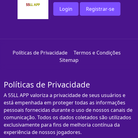
Login
Registrar-se
Políticas de Privacidade
Termos e Condições
Sitemap
Políticas de Privacidade
A 55LL APP valoriza a privacidade de seus usuários e
está empenhada em proteger todas as informações
pessoais fornecidas durante o uso de nossos canais de
comunicação. Todos os dados coletados são utilizados
exclusivamente para fins de melhoria contínua da
experiência de nossos jogadores.