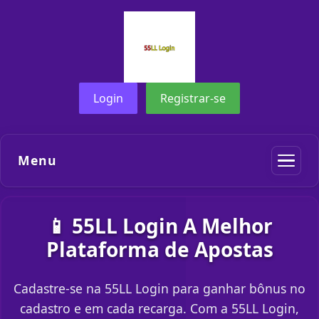
Login
Registrar-se
Menu
📱 55LL Login A Melhor
Plataforma de Apostas
Cadastre-se na 55LL Login para ganhar bônus no
cadastro e em cada recarga. Com a 55LL Login,