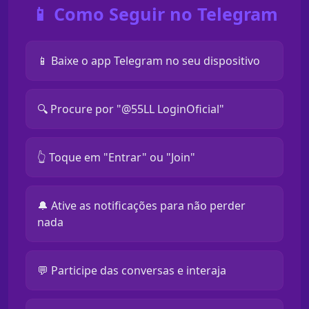
📱 Como Seguir no Telegram
📱 Baixe o app Telegram no seu dispositivo
🔍 Procure por "@55LL LoginOficial"
👆 Toque em "Entrar" ou "Join"
🔔 Ative as notificações para não perder
nada
💬 Participe das conversas e interaja