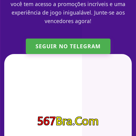
você tem acesso a promoções incríveis e uma
experiência de jogo inigualável. Junte-se aos
vencedores agora!
SEGUIR NO TELEGRAM