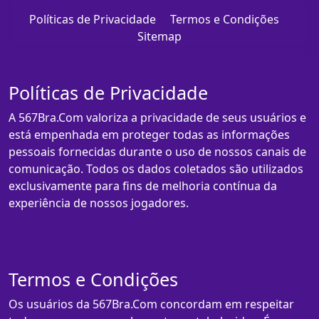
Políticas de Privacidade
Termos e Condições
Sitemap
Políticas de Privacidade
A 567Bra.Com valoriza a privacidade de seus usuários e
está empenhada em proteger todas as informações
pessoais fornecidas durante o uso de nossos canais de
comunicação. Todos os dados coletados são utilizados
exclusivamente para fins de melhoria contínua da
experiência de nossos jogadores.
Termos e Condições
Os usuários da 567Bra.Com concordam em respeitar