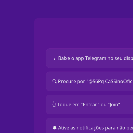
📱 Baixe o app Telegram no seu disp
🔍 Procure por "@56Pg CaSSinoOfici
👆 Toque em "Entrar" ou "Join"
🔔 Ative as notificações para não p