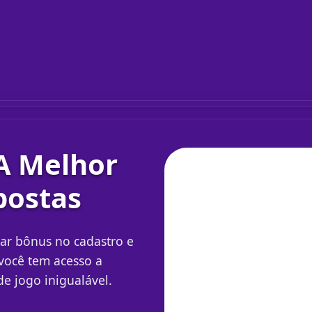
 A Melhor
postas
ar bônus no cadastro e
você tem acesso a
e jogo inigualável.