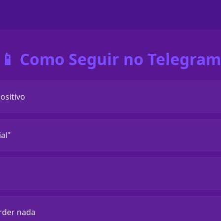
📱 Como Seguir no Telegram
ositivo
al"
erder nada