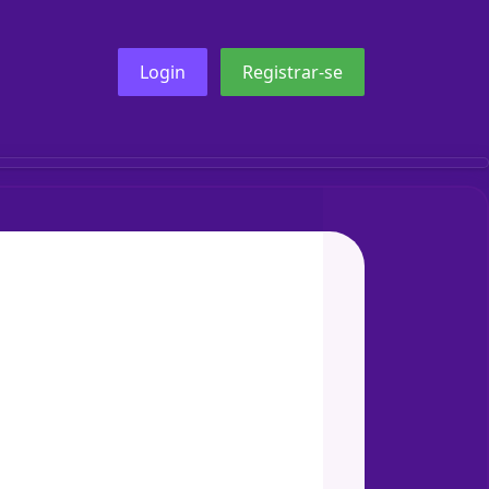
Login
Registrar-se