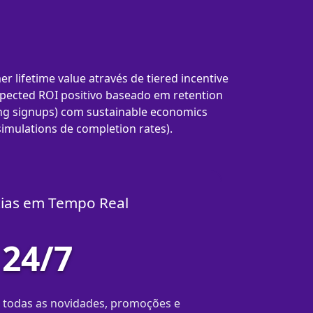
lifetime value através de tiered incentive
pected ROI positivo baseado em retention
ing signups) com sustainable economics
imulations de completion rates).
cias em Tempo Real
24/7
e todas as novidades, promoções e