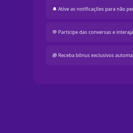
🔔 Ative as notificações para não p
💬 Participe das conversas e interaj
🎁 Receba bônus exclusivos autom