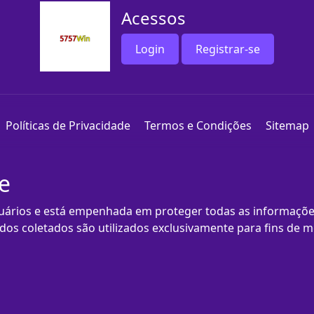
Acessos
Login
Registrar-se
Políticas de Privacidade
Termos e Condições
Sitemap
de
suários e está empenhada em proteger todas as informaçõe
os coletados são utilizados exclusivamente para fins de m