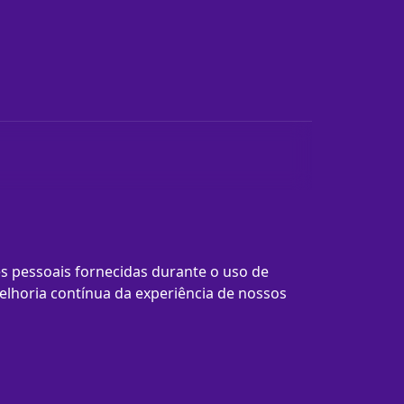
s pessoais fornecidas durante o uso de
elhoria contínua da experiência de nossos