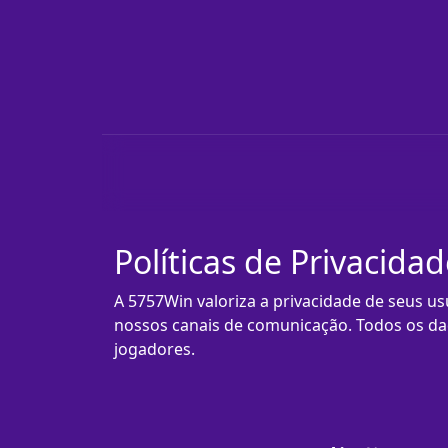
Políticas de Privacida
A 5757Win valoriza a privacidade de seus u
nossos canais de comunicação. Todos os dad
jogadores.