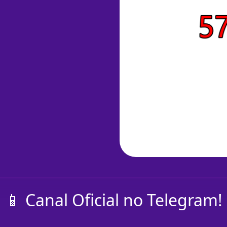
📱 Canal Oficial no Telegram!