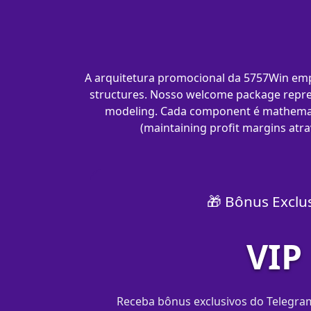
A arquitetura promocional da 5757Win empr
structures. Nosso welcome package repre
modeling. Cada component é mathematic
(maintaining profit margins atr
🎁 Bônus Exclu
VIP
Receba bônus exclusivos do Telegra