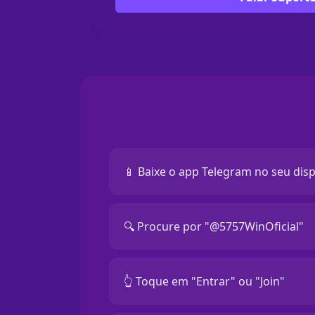
📱 Baixe o app Telegram no seu disp
🔍 Procure por "@5757WinOficial"
👆 Toque em "Entrar" ou "Join"