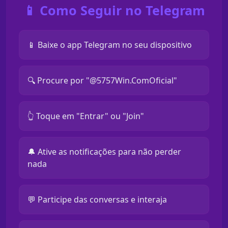
📱 Como Seguir no Telegram
📱 Baixe o app Telegram no seu dispositivo
🔍 Procure por "@5757Win.ComOficial"
👆 Toque em "Entrar" ou "Join"
🔔 Ative as notificações para não perder
nada
💬 Participe das conversas e interaja