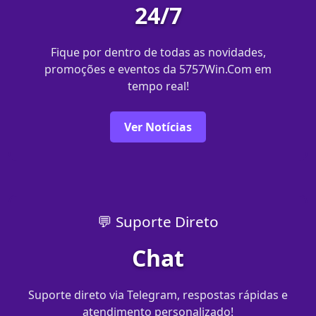
24/7
Fique por dentro de todas as novidades,
promoções e eventos da 5757Win.Com em
tempo real!
Ver Notícias
💬 Suporte Direto
Chat
Suporte direto via Telegram, respostas rápidas e
atendimento personalizado!