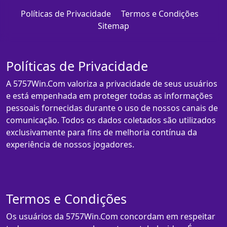
Políticas de Privacidade
Termos e Condições
Sitemap
Políticas de Privacidade
A 5757Win.Com valoriza a privacidade de seus usuários
e está empenhada em proteger todas as informações
pessoais fornecidas durante o uso de nossos canais de
comunicação. Todos os dados coletados são utilizados
exclusivamente para fins de melhoria contínua da
experiência de nossos jogadores.
Termos e Condições
Os usuários da 5757Win.Com concordam em respeitar