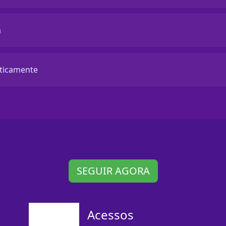
a
aticamente
SEGUIR AGORA
Acessos