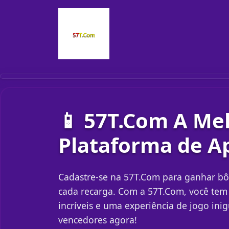
📱 57T.Com A Me
Plataforma de A
Cadastre-se na 57T.Com para ganhar bô
cada recarga. Com a 57T.Com, você tem
incríveis e uma experiência de jogo inig
vencedores agora!