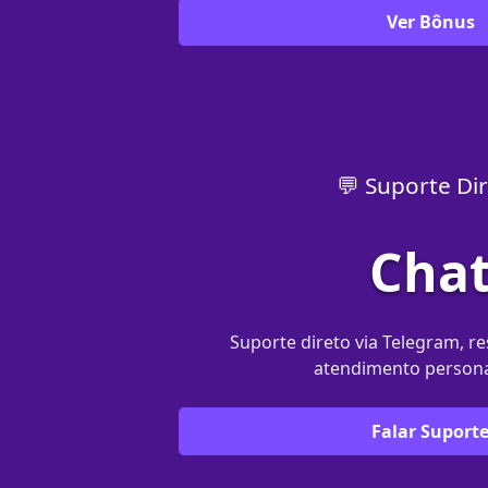
Ver Bônus
💬 Suporte Di
Cha
Suporte direto via Telegram, r
atendimento persona
Falar Suport