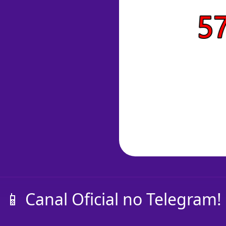
📱 Canal Oficial no Telegram!