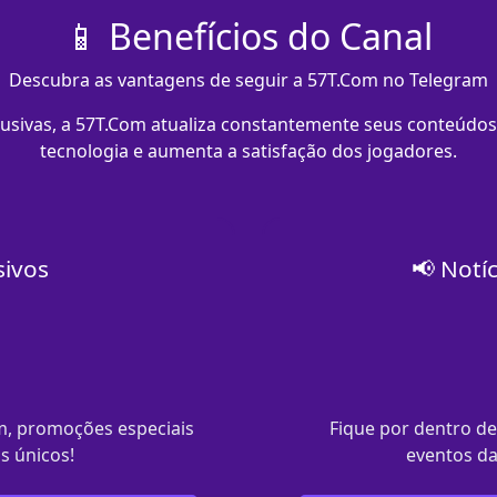
📱 Benefícios do Canal
Descubra as vantagens de seguir a 57T.Com no Telegram
lusivas, a 57T.Com atualiza constantemente seus conteúdos
tecnologia e aumenta a satisfação dos jogadores.
sivos
📢 Notí
m, promoções especiais
Fique por dentro d
s únicos!
eventos da