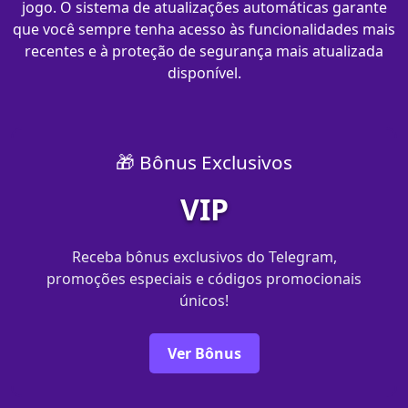
jogo. O sistema de atualizações automáticas garante
que você sempre tenha acesso às funcionalidades mais
recentes e à proteção de segurança mais atualizada
disponível.
🎁 Bônus Exclusivos
VIP
Receba bônus exclusivos do Telegram,
promoções especiais e códigos promocionais
únicos!
Ver Bônus