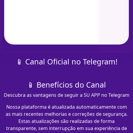
📱 Canal Oficial no Telegram!
📱 Benefícios do Canal
Descubra as vantagens de seguir a 5U APP no Telegram
Nossa plataforma é atualizada automaticamente com
as mais recentes melhorias e correções de segurança.
Estas atualizações são realizadas de forma
transparente, sem interrupção em sua experiência de