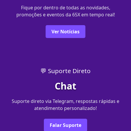
Fique por dentro de todas as novidades,
promoções e eventos da 65X em tempo real!
Ver Notícias
💬 Suporte Direto
Chat
Suporte direto via Telegram, respostas rápidas e
atendimento personalizado!
Falar Suporte