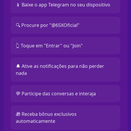
📱 Baixe o app Telegram no seu dispositivo
🔍 Procure por "@65XOficial"
👆 Toque em "Entrar" ou "Join"
🔔 Ative as notificações para não perder
nada
💬 Participe das conversas e interaja
🎁 Receba bônus exclusivos
automaticamente