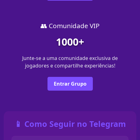
👥 Comunidade VIP
1000+
Junte-se a uma comunidade exclusiva de
jogadores e compartilhe experiências!
Entrar Grupo
📱 Como Seguir no Telegram