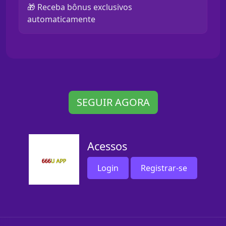
🎁 Receba bônus exclusivos
automaticamente
SEGUIR AGORA
Acessos
Login
Registrar-se