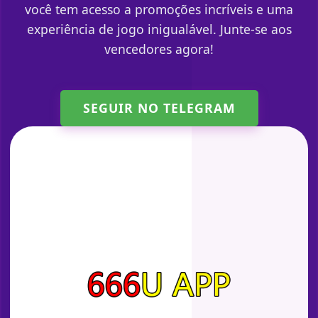
você tem acesso a promoções incríveis e uma
experiência de jogo inigualável. Junte-se aos
vencedores agora!
SEGUIR NO TELEGRAM