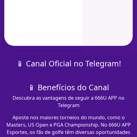
📱 Canal Oficial no Telegram!
📱 Benefícios do Canal
Descubra as vantagens de seguir a 666U APP no
Telegram
Aposte nos maiores torneios do mundo, como o
Masters, US Open e PGA Championship. No 666U APP
Esportes, os fãs de golfe têm diversas oportunidades