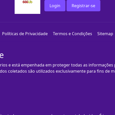
Login
Registrar-se
Políticas de Privacidade
Termos e Condições
Sitemap
de
ários e está empenhada em proteger todas as informações 
os coletados são utilizados exclusivamente para fins de m