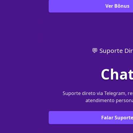
Ver Bônus
💬 Suporte Di
Cha
Suporte direto via Telegram, r
atendimento persona
Falar Suport