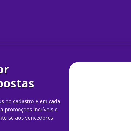
or
postas
s no cadastro e em cada
a promoções incríveis e
unte-se aos vencedores