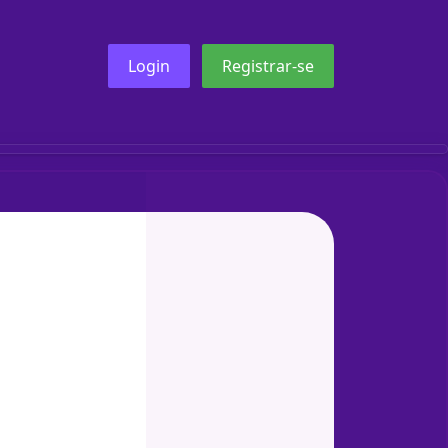
Login
Registrar-se