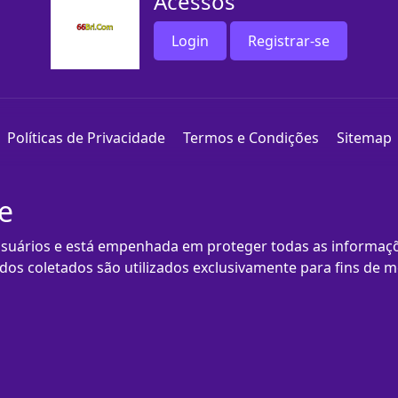
Acessos
Login
Registrar-se
Políticas de Privacidade
Termos e Condições
Sitemap
de
 usuários e está empenhada em proteger todas as informaç
os coletados são utilizados exclusivamente para fins de m