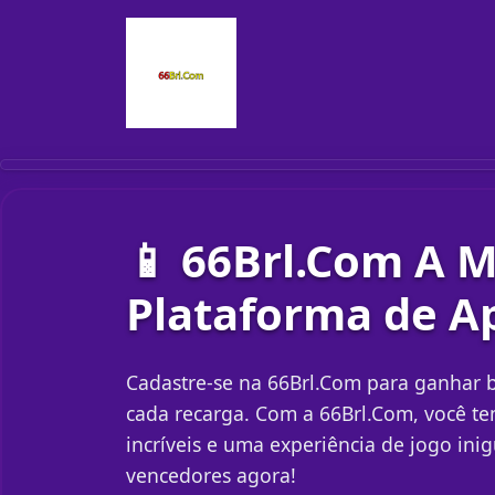
📱 66Brl.Com A 
Plataforma de A
Cadastre-se na 66Brl.Com para ganhar 
cada recarga. Com a 66Brl.Com, você t
incríveis e uma experiência de jogo inig
vencedores agora!