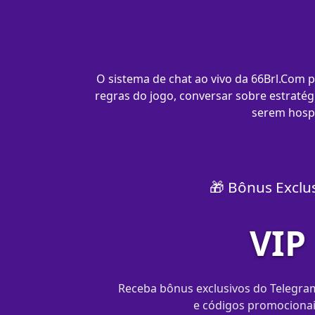
O sistema de chat ao vivo da 66Brl.Com 
regras do jogo, conversar sobre estraté
serem hospi
🎁 Bônus Exclu
VIP
Receba bônus exclusivos do Telegra
e códigos promocionai