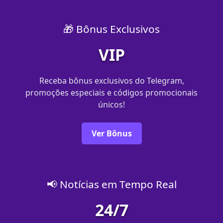
🎁 Bônus Exclusivos
VIP
Receba bônus exclusivos do Telegram,
promoções especiais e códigos promocionais
únicos!
Ver Bônus
📢 Notícias em Tempo Real
24/7