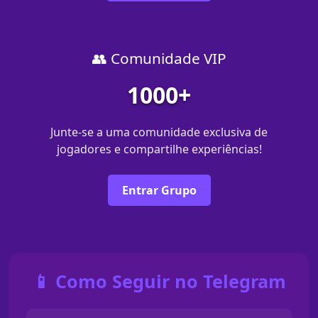
👥 Comunidade VIP
1000+
Junte-se a uma comunidade exclusiva de
jogadores e compartilhe experiências!
Entrar Grupo
📱 Como Seguir no Telegram