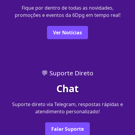
Fique por dentro de todas as novidades,
promoções e eventos da 6Dpg em tempo real!
Ver Notícias
💬 Suporte Direto
Chat
Suporte direto via Telegram, respostas rápidas e
atendimento personalizado!
Falar Suporte