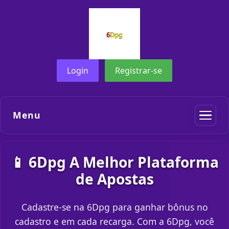
Login
Registrar-se
Menu
📱 6Dpg A Melhor Plataforma
de Apostas
Cadastre-se na 6Dpg para ganhar bônus no
cadastro e em cada recarga. Com a 6Dpg, você