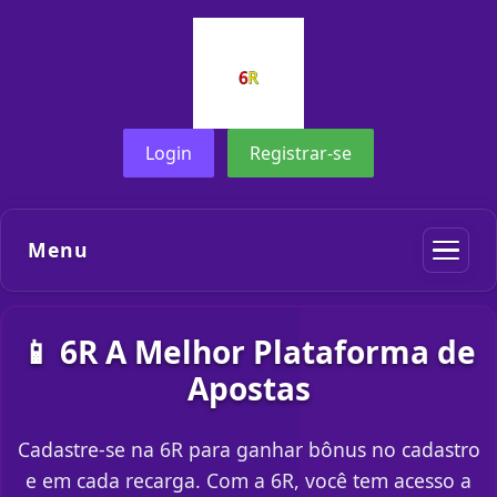
Login
Registrar-se
Menu
📱 6R A Melhor Plataforma de
Apostas
Cadastre-se na 6R para ganhar bônus no cadastro
e em cada recarga. Com a 6R, você tem acesso a