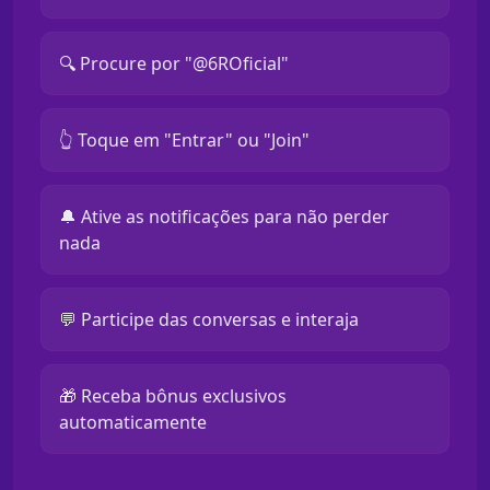
🔍 Procure por "@6ROficial"
👆 Toque em "Entrar" ou "Join"
🔔 Ative as notificações para não perder
nada
💬 Participe das conversas e interaja
🎁 Receba bônus exclusivos
automaticamente