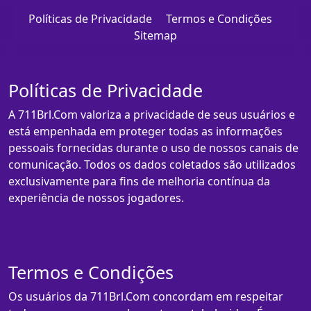
Políticas de Privacidade
Termos e Condições
Sitemap
Políticas de Privacidade
A 711Brl.Com valoriza a privacidade de seus usuários e
está empenhada em proteger todas as informações
pessoais fornecidas durante o uso de nossos canais de
comunicação. Todos os dados coletados são utilizados
exclusivamente para fins de melhoria contínua da
experiência de nossos jogadores.
Termos e Condições
Os usuários da 711Brl.Com concordam em respeitar