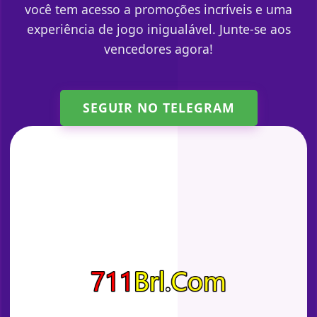
você tem acesso a promoções incríveis e uma
experiência de jogo inigualável. Junte-se aos
vencedores agora!
SEGUIR NO TELEGRAM