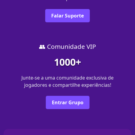
Falar Suporte
👥 Comunidade VIP
1000+
Junte-se a uma comunidade exclusiva de
jogadores e compartilhe experiências!
Entrar Grupo