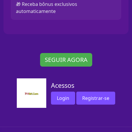
🎁 Receba bônus exclusivos
automaticamente
SEGUIR AGORA
Acessos
Login
Registrar-se