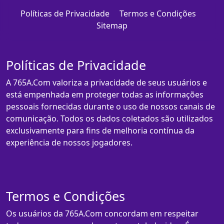
Políticas de Privacidade
Termos e Condições
Sitemap
Políticas de Privacidade
A 765A.Com valoriza a privacidade de seus usuários e
está empenhada em proteger todas as informações
pessoais fornecidas durante o uso de nossos canais de
comunicação. Todos os dados coletados são utilizados
exclusivamente para fins de melhoria contínua da
experiência de nossos jogadores.
Termos e Condições
Os usuários da 765A.Com concordam em respeitar