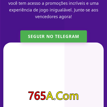
você tem acesso a promoções incríveis e uma
experiência de jogo inigualável. Junte-se aos
vencedores agora!
SEGUIR NO TELEGRAM