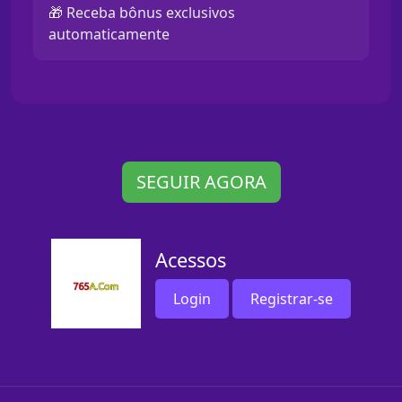
🎁 Receba bônus exclusivos
automaticamente
SEGUIR AGORA
Acessos
Login
Registrar-se