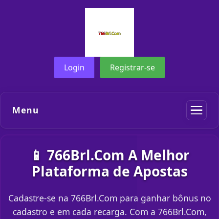
Login
Registrar-se
Menu
📱 766Brl.Com A Melhor
Plataforma de Apostas
Cadastre-se na 766Brl.Com para ganhar bônus no
cadastro e em cada recarga. Com a 766Brl.Com,