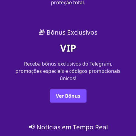
proteção total.
🎁 Bônus Exclusivos
VIP
Receba bônus exclusivos do Telegram,
promoções especiais e códigos promocionais
únicos!
Ver Bônus
📢 Notícias em Tempo Real