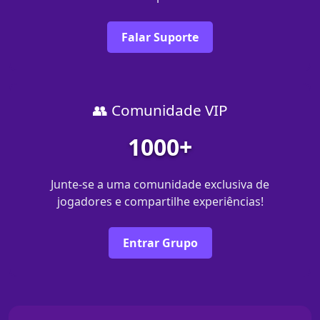
Falar Suporte
👥 Comunidade VIP
1000+
Junte-se a uma comunidade exclusiva de
jogadores e compartilhe experiências!
Entrar Grupo