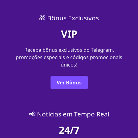
🎁 Bônus Exclusivos
VIP
Receba bônus exclusivos do Telegram,
promoções especiais e códigos promocionais
únicos!
Ver Bônus
📢 Notícias em Tempo Real
24/7