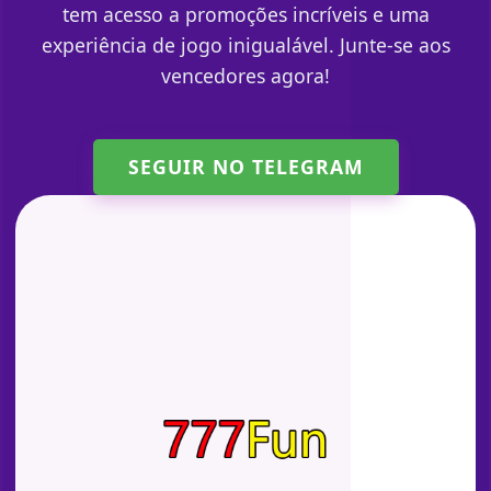
tem acesso a promoções incríveis e uma
experiência de jogo inigualável. Junte-se aos
vencedores agora!
SEGUIR NO TELEGRAM