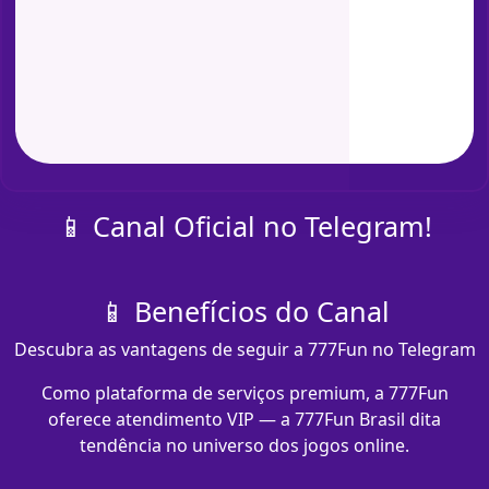
📱 Canal Oficial no Telegram!
📱 Benefícios do Canal
Descubra as vantagens de seguir a 777Fun no Telegram
Como plataforma de serviços premium, a 777Fun
oferece atendimento VIP — a 777Fun Brasil dita
tendência no universo dos jogos online.