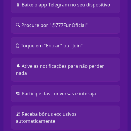
📱 Baixe o app Telegram no seu dispositivo
🔍 Procure por "@777FunOficial"
👆 Toque em "Entrar" ou "Join"
🔔 Ative as notificações para não perder
nada
💬 Participe das conversas e interaja
🎁 Receba bônus exclusivos
automaticamente