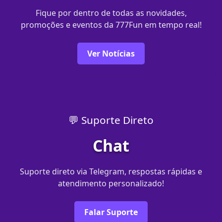
Fique por dentro de todas as novidades,
promoções e eventos da 777Fun em tempo real!
Ver Notícias
💬 Suporte Direto
Chat
Suporte direto via Telegram, respostas rápidas e
atendimento personalizado!
Falar Suporte