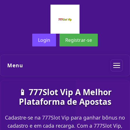
Login
Registrar-se
Menu
📱 777Slot Vip A Melhor
Plataforma de Apostas
Cadastre-se na 777Slot Vip para ganhar bônus no
cadastro e em cada recarga. Com a 777Slot Vip,