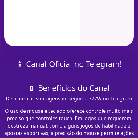
📱 Canal Oficial no Telegram!
📱 Benefícios do Canal
Descubra as vantagens de seguir a 777W no Telegram
O uso de mouse e teclado oferece controle muito mais
preciso que controles touch. Em jogos que requerem
destreza manual, como alguns jogos de habilidade e
apostas esportivas, a precisão do mouse permite ações