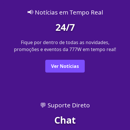
📢 Notícias em Tempo Real
24/7
Fique por dentro de todas as novidades,
promoções e eventos da 777W em tempo real!
Ver Notícias
💬 Suporte Direto
Chat