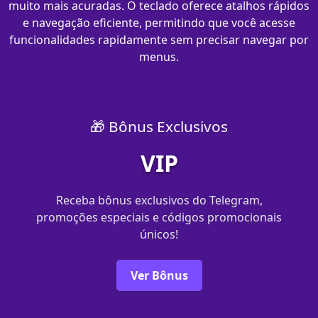
muito mais acuradas. O teclado oferece atalhos rápidos
e navegação eficiente, permitindo que você acesse
funcionalidades rapidamente sem precisar navegar por
menus.
🎁 Bônus Exclusivos
VIP
Receba bônus exclusivos do Telegram,
promoções especiais e códigos promocionais
únicos!
Ver Bônus