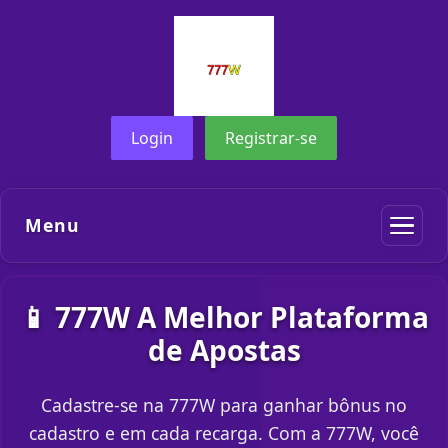
Login
Registrar-se
Menu
📱 777W A Melhor Plataforma
de Apostas
Cadastre-se na 777W para ganhar bônus no
cadastro e em cada recarga. Com a 777W, você