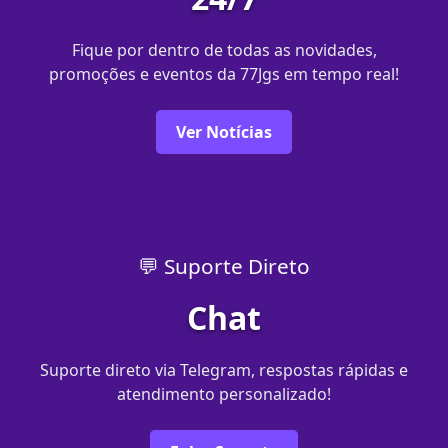
Fique por dentro de todas as novidades,
promoções e eventos da 77Jgs em tempo real!
Ver Notícias
💬 Suporte Direto
Chat
Suporte direto via Telegram, respostas rápidas e
atendimento personalizado!