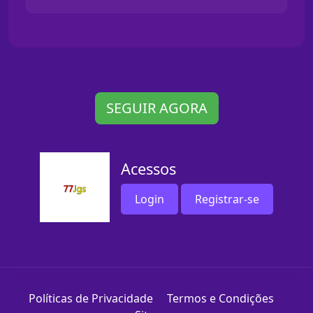
SEGUIR AGORA
Acessos
Login
Registrar-se
Políticas de Privacidade
Termos e Condições