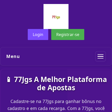
Login
Registrar-se
Menu
📱 77Jgs A Melhor Plataforma
de Apostas
Cadastre-se na 77Jgs para ganhar bônus no
cadastro e em cada recarga. Com a 77Jgs, você