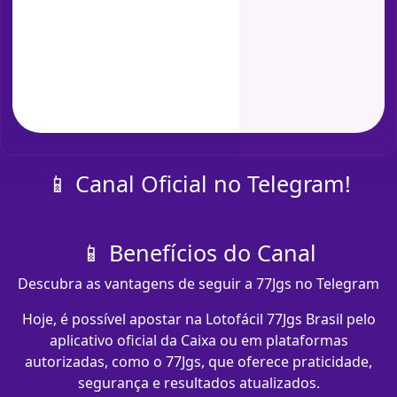
📱 Canal Oficial no Telegram!
📱 Benefícios do Canal
Descubra as vantagens de seguir a 77Jgs no Telegram
Hoje, é possível apostar na Lotofácil 77Jgs Brasil pelo
aplicativo oficial da Caixa ou em plataformas
autorizadas, como o 77Jgs, que oferece praticidade,
segurança e resultados atualizados.